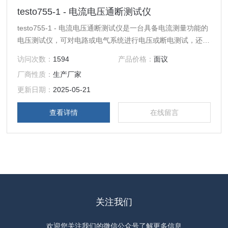
testo755-1 - 电流电压通断测试仪
testo755-1 - 电流电压通断测试仪是一台具备电流测量功能的
电压测试仪，可对电路或电气系统进行电压或断电测试，还可
以测量电流或电流消耗以及系统通断测试， testo755-1电压
访问次数：
1594
产品价格：
面议
测试仪自动检测并选择电气测量参数，您只需要开始测量，勿
厂商性质：
生产厂家
需其它操作。
更新日期：
2025-05-21
查看详情
在线留言
关注我们
欢迎您关注我们的微信公众号了解更多信息