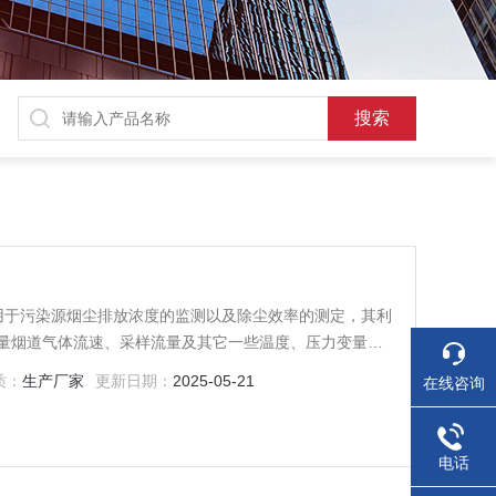
，可广泛应用于污染源烟尘排放浓度的监测以及除尘效率的测定，其利
量烟道气体流速、采样流量及其它一些温度、压力变量，
力，使一定量的粉尘以一定流量通过等速采样采集到滤筒/
质：
生产厂家
更新日期：
2025-05-21
在线咨询
质量的增量，计算出单位体积气体中的粉尘质量，即排气中
电话