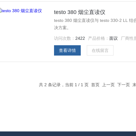
testo 380 烟尘直读仪
testo 380 烟尘直读仪与 testo 330-2 LL 结合使用，为固体燃料，燃油和燃气设备提供创新的完整解
决方案。
访问次数：
2422
产品价格：
面议
厂商性
查看详情
在线留言
共 2 条记录，当前 1 / 1 页 首页 上一页 下一页