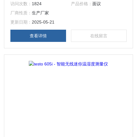
访问次数：
1824
产品价格：
面议
电脑）或兼容的德图测量仪器。testo Smart 应用程序操作直
厂商性质：
生产厂家
观，测量数据清晰显示，可在现场发送文件和报告。通用手柄
可以与所有标准K型热电偶探头兼容，使其具有多种用途。
更新日期：
2025-05-21
查看详情
在线留言