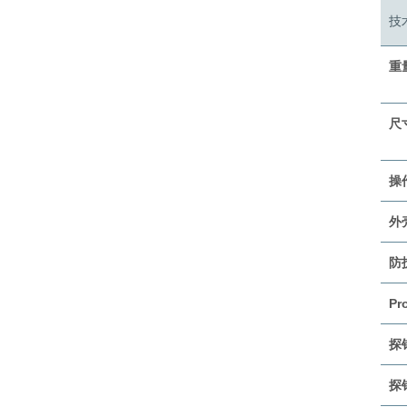
技
重
尺
操
外
防
Pr
探
探