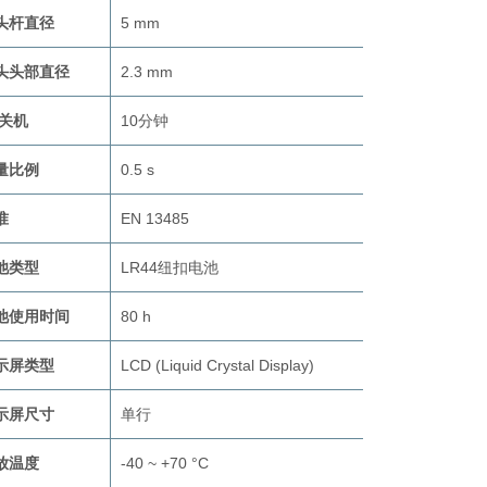
头杆直径
5 mm
头头部直径
2.3 mm
/关机
10分钟
量比例
0.5 s
准
EN 13485
池类型
LR44纽扣电池
池使用时间
80 h
示屏类型
LCD (Liquid Crystal Display)
示屏尺寸
单行
放温度
-40 ~ +70 °C