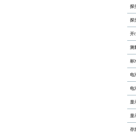
探
探
开
测
标
电
电
显
显
存