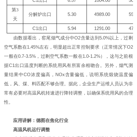
C1出口
6.57
1004.00
501
第
3
分解炉出口
5.30
4989.00
596
天
C1出口
5.94
1291.00
477
由数据看出，窑尾烟气成分中O2含量达到5.0%以上，过剩
空气系数在1.45%左右，明显超出正常控制要求（正常情况下O2
一般在0.7-3.5%，过剩空气系数一般在1.0-1.2%），这与之前根
据C1出口温度判断的系统用风有所富余相吻合。另外，烟气测
量结果中CO浓度偏高，NOx含量偏低，说明系统煅烧温度偏
低，风、煤、料匹配不够合理。据此，企业生产运维人员认为非
常有必要对高温风机转速进行降转调整，以确保系统用风的合理
性。
应用讲解：
德图在焦化行业
高温风机运行调整