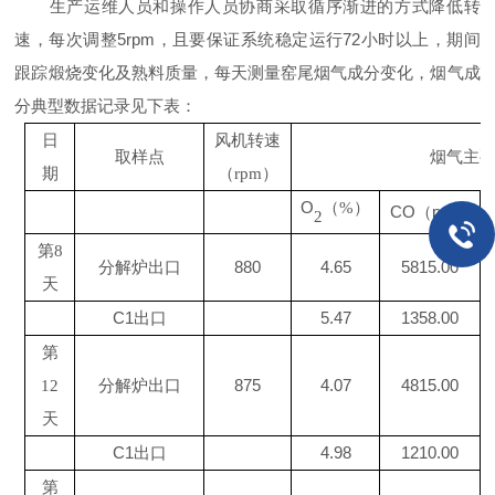
生产运维人员和操作人员协商采取循序渐进的方式降低转
速，每次调整5rpm，且要保证系统稳定运行72小时以上，期间
跟踪煅烧变化及熟料质量，每天测量窑尾烟气成分变化，烟气成
分典型数据记录见下表：
日
风机转速
取样点
烟气主
期
（
rpm）
O
（
%）
CO（ppm)
2
第
8
分解炉出口
880
4.65
5815.00
天
C1出口
5.47
1358.00
第
分解炉出口
875
4.07
4815.00
12
天
C1出口
4.98
1210.00
第