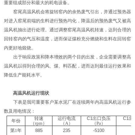
重要组成部分和最大的耗电设备。
窑尾高温风机会将旋转窑内的余热废气引出，并通过预热器
对进入窑尾前端的生料进行预热均化，降温后的预热废气又被高
温风机抽出进行处理。通过调整窑尾高温风机转速，达到合理的
回转窑内的气压和温度，进而保证煤粉充分燃烧和生料在回转窑
内更好地煅烧。
出于响应政策和降本增效的两个目的出发，企业需要调整高
温风机以得到合理的风、煤、料匹配，进而达到最佳运行效果和
降低生产能耗水平。
高温风机运行现状
下表是我司重要客户某水泥厂在连续两年内高温风机运行参
数及用电情况：
C1出口负压
C1出
转速
运行电流
年份
（
rpm）
（
A）
（
Pa）
（
885
235
-5100
3
第
1年