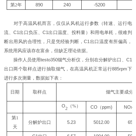
890
240
-5200
3
第
2年
对于高温风机而言，仅仅从风机运行参数（转速、运行电
流、C1出口负压、C1出口温度、投料量）和用电单耗，很难判
断出用风的合理性，只是凭经验判断，C1出口温度有所偏高，
系统用风应该存在富余，但缺乏理论依据。
操作人员使用testo350烟气分析仪，分别在分解炉出口、C1
出口两个取样点进行抽取烟气，在高温风机正常运行885rpm下
进行多次测量，数据如下表：
日期
取样点
烟气主要成分
O
（
%）
CO（ppm)
NOx(
2
第
1
分解炉出口
5.23
5012.00
657
天