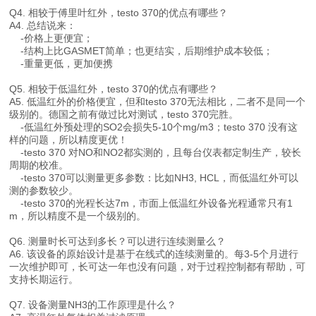
Q4. 相较于傅里叶红外，testo 370的优点有哪些？
A4. 总结说来：
-价格上更便宜；
-结构上比GASMET简单；也更结实，后期维护成本较低；
-重量更低，更加便携
Q5. 相较于低温红外，testo 370的优点有哪些？
A5. 低温红外的价格便宜，但和testo 370无法相比，二者不是同一个
级别的。德国之前有做过比对测试，testo 370完胜。
-低温红外预处理的SO2会损失5-10个mg/m3；testo 370 没有这
样的问题，所以精度更优！
-testo 370 对NO和NO2都实测的，且每台仪表都定制生产，较长
周期的校准。
-testo 370可以测量更多参数：比如NH3, HCL，而低温红外可以
测的参数较少。
-testo 370的光程长达7m，市面上低温红外设备光程通常只有1
m，所以精度不是一个级别的。
Q6. 测量时长可达到多长？可以进行连续测量么？
A6. 该设备的原始设计是基于在线式的连续测量的。每3-5个月进行
一次维护即可，长可达一年也没有问题，对于过程控制都有帮助，可
支持长期运行。
Q7. 设备测量NH3的工作原理是什么？