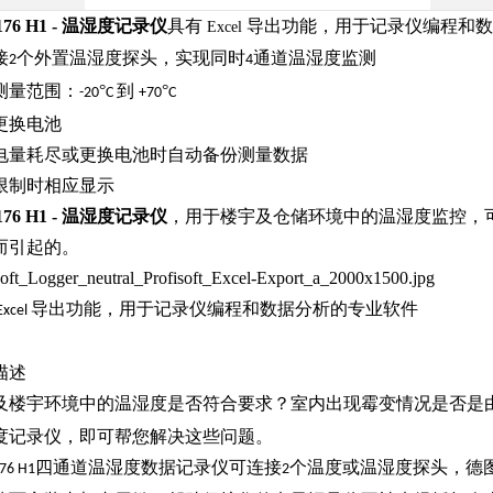
o 176 H1 - 温湿度记录仪
具有
导出功能，用于记录仪编程和数
Excel
接
个外置温湿度探头，实现同时
通道温湿度监测
2
4
测量范围：
°
到
°
-20
C
+70
C
更换电池
电量耗尽或更换电池时自动备份测量数据
限制时相应显示
o 176 H1 - 温湿度记录仪
，用于楼宇及仓储环境中的温湿度监控，
而引起的。
Soft_Logger_neutral_Profisoft_Excel-Export_a_2000x1500.jpg
导出功能，用于记录仪编程和数据分析的专业软件
Excel
描述
及楼宇环境中的温湿度是否符合要求？室内出现霉变情况是否是
度记录仪，即可帮您解决这些问题。
四通道温湿度数据记录仪可连接
个温度或温湿度探头，德
176 H1
2