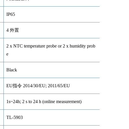
IP65
4 外置
2 x NTC temperature probe or 2 x humidity prob
e
Black
EU指令 2014/30/EU; 2011/65/EU
1s~24h; 2 s to 24 h (online measurement)
TL-5903