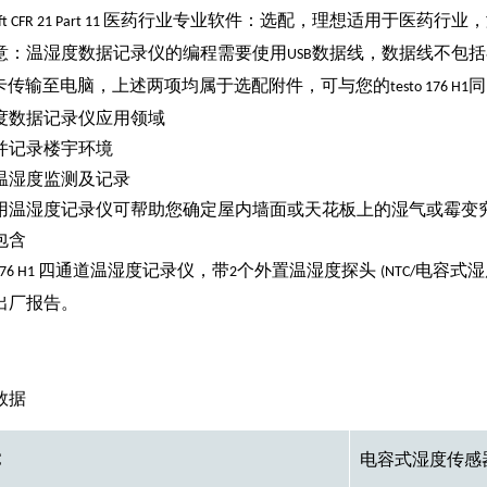
医药行业专业软件：选配，理想适用于医药行业，
t CFR 21 Part 11
意：温湿度数据记录仪的编程需要使用
数据线，数据线不包括
USB
卡传输至电脑，上述两项均属于选配附件，可与您的
同
testo 176 H1
度数据记录仪应用领域
并记录楼宇环境
温湿度监测及记录
用温湿度记录仪可帮助您确定屋内墙面或天花板上的湿气或霉变
包含
四通道温湿度记录仪，带
个外置温湿度探头
电容式湿
176 H1
2
(NTC/
出厂报告。
数据
C
电容式湿度传感