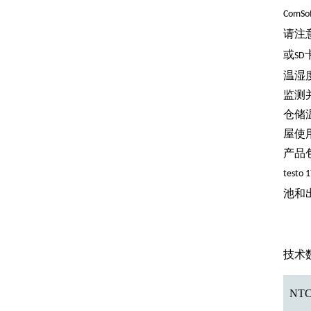
ComSof
请注
或
SD
温湿
监测
仓储
屋使
产品
testo 
池和
技术
NT