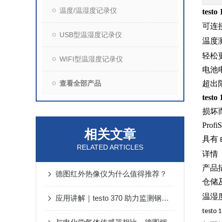
温度/温湿度记录仪
test
可连
USB型温湿度记录仪
温度
轻松
WIFI型温湿度记录仪
电池
查看全部产品
超出
test
损坏
Profi
相关文章
具有
RELATED ARTICLES
详情
产品
德图红外热像仪为什么值得推荐？
仓储
温湿
应用讲解｜testo 370 助力监测钢铁行业高浓度CO工况中SO2排放
testo 