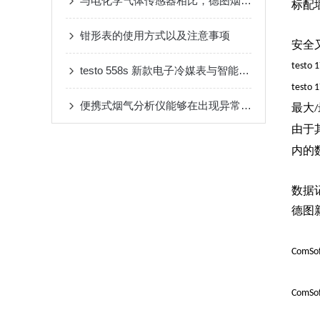
与电化学气体传感器相比，德图烟气分析仪的优势介绍
标配
钳形表的使用方式以及注意事项
安全
testo 
testo 558s 新款电子冷媒表与智能冷媒秤及真空泵套装，实现恒温水浴槽稳定可靠的运行
testo 
便携式烟气分析仪能够在出现异常情况时及时提醒用户进行处理
最大
/
由于
内的
数据
德图
ComSof
ComSof