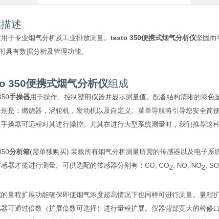
品描述
适用于专业烟气分析及工业排放测量。
testo 350
便携式烟气分析仪
坚固而
同时具有数据分析及管理功能。
to 350
便携式烟气分析仪
组成
350
手操器
用于操作、控制整部仪器并显示测量值。配备结构清晰的彩色
分别是：燃烧器，涡轮机，发动机以及自定义。菜单导航将引导您安全简
，手操器可远程对其进行操控。尤其在进行大型系统测量时，我们推荐这
350
分析箱
(需单独购买) 装载所有烟气分析测量所需的传感器以及电子系
感器才能进行测量。可供选配的传感器分别有：CO, CO
, NO, NO
, SO
2
2
配的量程扩展功能确保即使烟气浓度超高情况下也同样可进行测量。量程
感器可通过倍数（扩展倍数可选择）进行量程扩展。仪器背部宽大的检修