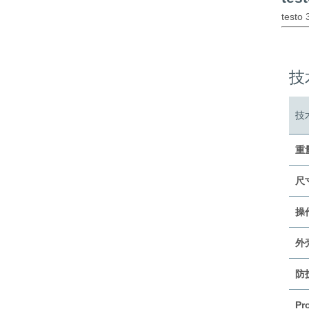
tes
技
技
重
尺
操
外
防
Pr