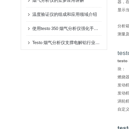
烟气分析仪的众多应用讲解
器，在
显示
温度验证仪的组成和应用领域介绍
分析
使用testo 350 烟气分析仪强化手工比对监测，保证数据真实性
测量
Testo 烟气分析仪支撑电解铝行业减排量化、碳市场履约与工艺升级
te
test
块：
燃烧
发动机
发动机
涡轮
自定
te