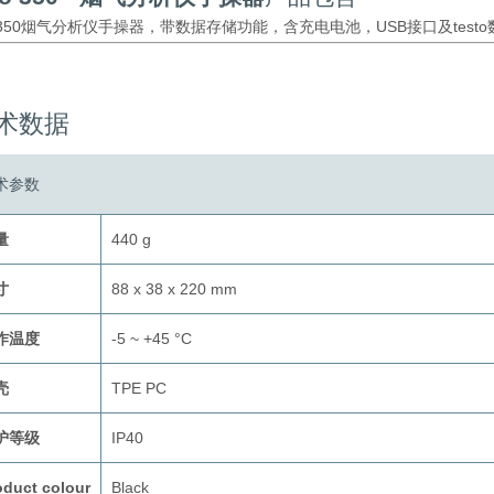
to 350烟气分析仪手操器，带数据存储功能，含充电电池，USB接口及test
术数据
术参数
量
440 g
寸
88 x 38 x 220 mm
作温度
-5 ~ +45 °C
壳
TPE PC
护等级
IP40
oduct colour
Black