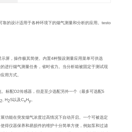
可靠的设计适用于各种环境下的烟气测量和分析的应用。testo
显示屏，操作极其简便。内置4种预设测量应用菜单可供选
便的进行烟气测量任务，省时省力。当分析箱被固定于测试现
种应用方式。
统。标配O2传感器，但是至少选配另外一个（最多可选配5
, H
S以及C
H
。
2
2
x
y
扩展功能在突发烟气浓度过高情况下自动开启。一个可被选定
口使得仪器保养和易损件的维护十分简单方便，例如泵和过滤