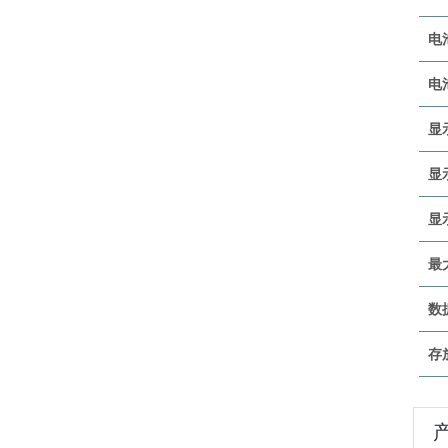
电
电
显
显
显
最
数
存