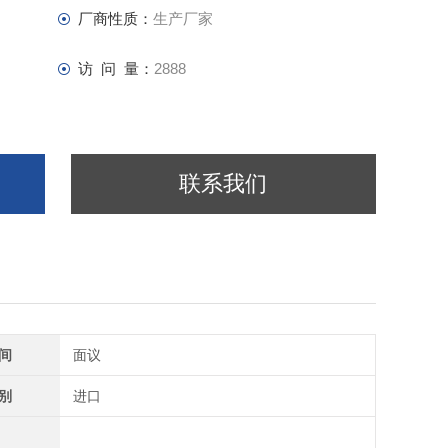
厂商性质：
生产厂家
访 问 量：
2888
联系我们
间
面议
别
进口