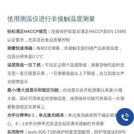
使用测温仪进行非接触温度测量
轻松满足HACCP规范：
连接保护软套后满足HACCP及EN 13485
认证要求，尤其适合食品质量控制
测量快速准确：
每秒2次测量，非接触无损扫描产品表面温度，
仪器分辨率是0.1°C
温度限值一目了然：
可自定义两个温度限值，测量货物托盘时您
无需一直注视显示屏，一旦测量值超出上下限值，会立刻发出声
光报警提示
最小/最大值显示和锁定功能：
自动显示自开机测量以来最小/最
大值。因此可用来监控货物温度。使用保持功能可将最后一次测
量数值锁定在屏幕上
光学分辨率6:1，单点激光瞄准：
单点激光瞄准用于确定被测物中
心。6：1光学分辨率尤其适合短距离非接触红外测量
实用附件：
testo 826-T2的保护软套坚固耐用，防护等级达到IP6